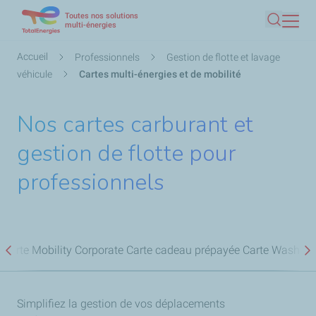
Toutes nos solutions
Aller
multi-énergies
Recherc
au
contenu
Fil
Accueil
Professionnels
Gestion de flotte et lavage
principal
d'Ariane
véhicule
Cartes multi-énergies et de mobilité
Nos cartes carburant et
gestion de flotte pour
professionnels
Carte Mobility Corporate
Carte cadeau prépayée
Carte Wash
Ca
Précédent
S
Simplifiez la gestion de vos déplacements