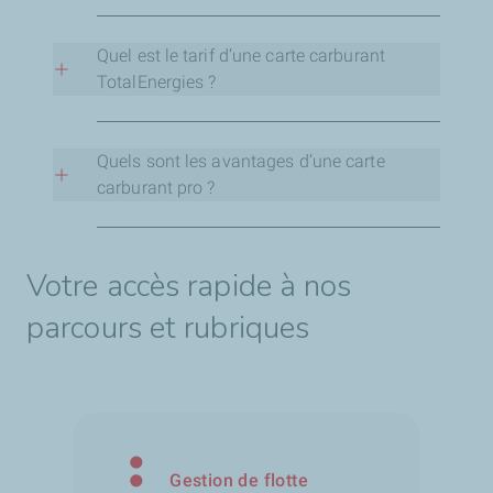
Elle est utilisable dans un large réseau de
stations TotalEnergies en France et en Europe.
Quel est le tarif d’une carte carburant
TotalEnergies ?
Le coût dépend de la formule choisie et des
services associés.
Quels sont les avantages d’une carte
carburant pro ?
Elle permet de centraliser les dépenses, simplifier
la gestion de flotte, récupérer la TVA et optimiser
Votre accès rapide à nos
les coûts.
parcours et rubriques
Gestion de flotte