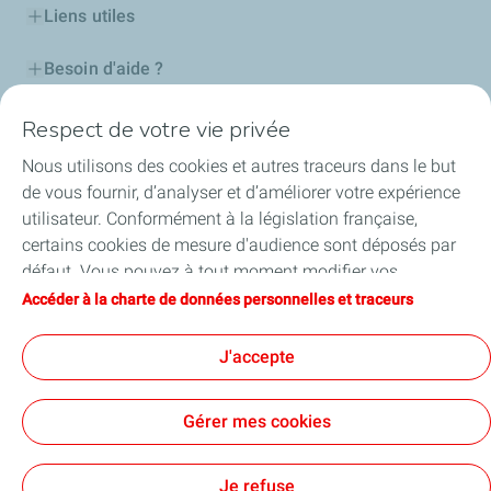
Liens utiles
Besoin d'aide ?
Nos cartes
Respect de votre vie privée
Nous utilisons des cookies et autres traceurs dans le but
Certificats d'économies d'énergie
de vous fournir, d’analyser et d’améliorer votre expérience
utilisateur. Conformément à la législation française,
Nos partenaires
certains cookies de mesure d'audience sont déposés par
défaut. Vous pouvez à tout moment modifier vos
Collaborer avec TotalEnergies
paramètres de cookies en cliquant sur le bouton « Gérer
Accéder à la charte de données personnelles et traceurs
mes cookies ». En cliquant sur le bouton « J’accepte »,
Accessibilité
vous acceptez le dépôt de l’ensemble des cookies. Dans le
J'accepte
cas où vous cliquez sur « Je refuse », seuls les cookies
techniques nécessaires au bon fonctionnement du site
Gérer mes cookies
seront utilisés. Pour plus d’informations, vous pouvez
Conditions Générales d’Utilisation
consulter la page « Charte de données personnelles et
Conditions Générales de Vente
Données personnelles
traceurs ».
Plan du site
Publications légales
Tous nos sites
Je refuse