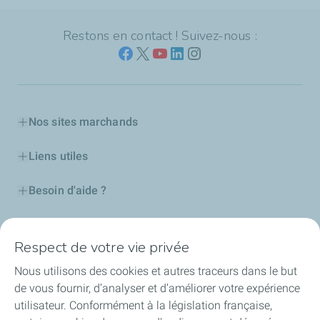
Restons en contact ! Suivez-nous :
Nos sites marchands
Liens utiles
Besoin d'aide ?
Nos cartes
Respect de votre vie privée
Certificats d'économies d'énergie
Nous utilisons des cookies et autres traceurs dans le but
de vous fournir, d’analyser et d’améliorer votre expérience
Nos partenaires
utilisateur. Conformément à la législation française,