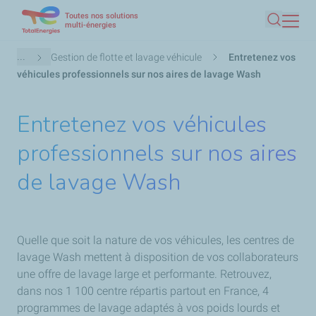
Toutes nos solutions
Aller
multi-énergies
Recherc
au
contenu
Fil
...
Gestion de flotte et lavage véhicule
Entretenez vos
principal
d'Ariane
véhicules professionnels sur nos aires de lavage Wash
Entretenez vos véhicules
professionnels sur nos aires
de lavage Wash
Quelle que soit la nature de vos véhicules, les centres de
lavage Wash mettent à disposition de vos collaborateurs
une offre de lavage large et performante. Retrouvez,
dans nos 1 100 centre répartis partout en France, 4
programmes de lavage adaptés à vos poids lourds et