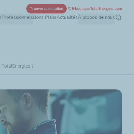
Trouver une station
E-boutique
TotalEnergies.com
s
Professionnels
Bons Plans
Actualités
À propos de nous
Recherch
e TotalEnergies ?