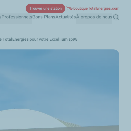
Trouver une station
E-boutique
TotalEnergies.com
s
Professionnels
Bons Plans
Actualités
À propos de nous
Recherch
e TotalEnergies pour votre Excellium sp98