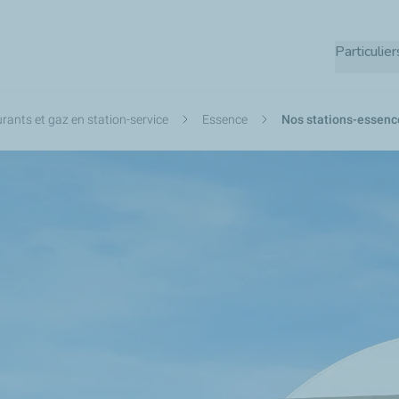
Aller
au
Particulier
contenu
principal
rants et gaz en station-service
Essence
Nos stations-essenc