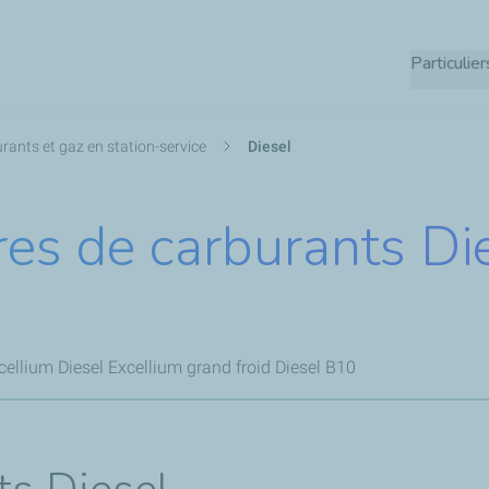
Aller
au
Particulier
contenu
principal
rants et gaz en station-service
Diesel
res de carburants Di
cellium
Diesel Excellium grand froid
Diesel B10