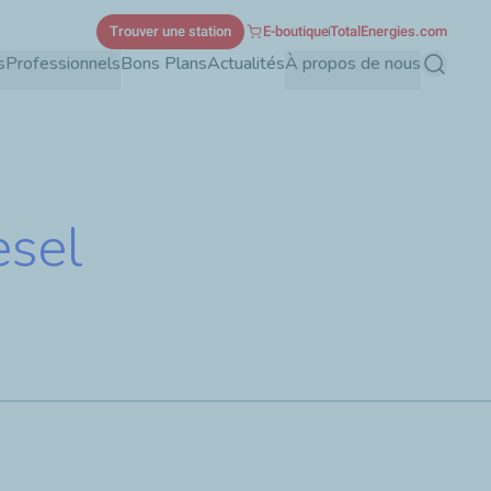
Trouver une station
E-boutique
TotalEnergies.com
s
Professionnels
Bons Plans
Actualités
À propos de nous
Recherch
esel