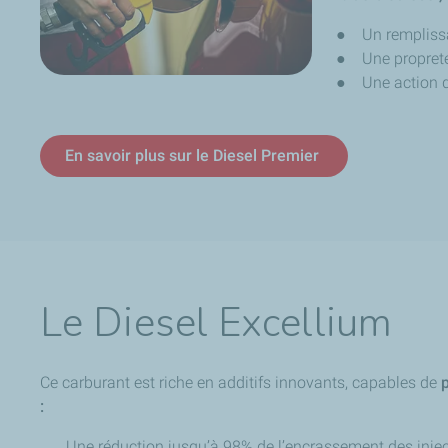
● Un remplissag
● Une propreté
● Une action dés
En savoir plus sur le Diesel Premier
Le Diesel Excellium
Ce carburant est riche en additifs innovants, capables de
p
:
Une réduction jusqu’à 98% de l’encrassement des injec