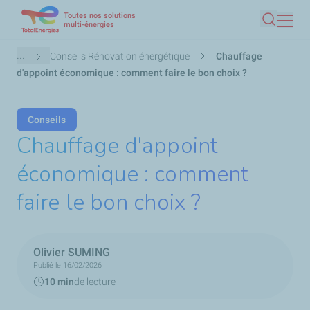
Toutes nos solutions
Aller
multi-énergies
Recherc
au
contenu
Fil
...
Conseils Rénovation énergétique
Chauffage
principal
d'Ariane
d'appoint économique : comment faire le bon choix ?
Conseils
Chauffage d'appoint
économique : comment
faire le bon choix ?
Olivier SUMING
Publié le 16/02/2026
10 min
de lecture