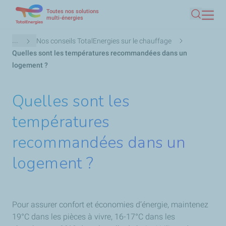
Toutes nos solutions
Aller
multi-énergies
Recherc
au
contenu
Fil
...
Nos conseils TotalEnergies sur le chauffage
principal
d'Ariane
Quelles sont les températures recommandées dans un
logement ?
Quelles sont les
températures
recommandées dans un
logement ?
Pour assurer confort et économies d’énergie, maintenez
19°C dans les pièces à vivre, 16-17°C dans les