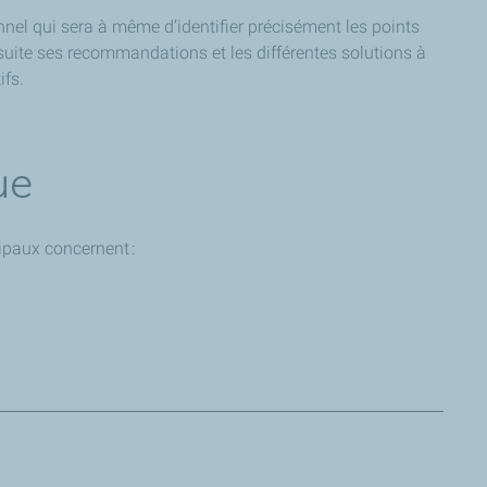
nnel qui sera à même d’identifier précisément les points
ensuite ses recommandations et les différentes solutions à
ifs.
ue
cipaux concernent :
ion de chauffage. Plusieurs solutions sont possibles pour
étiques ou naturels… demandez conseil à un professionnel