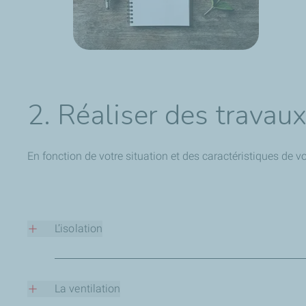
2. Réaliser des travau
En fonction de votre situation et des caractéristiques de v
L’isolation
C’est souvent une priorité tant une toiture, un sol, des m
isoler votre logement et réduire immédiatement la facture :
pour définir la solution la plus efficace et la plus rentable.
La ventilation