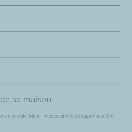
éviter tout risque d’humidité ou de moisissures, il est
ygroréglable qui s’enclenche en fonction du degré
eigner.
ennes vous permettra de faire à la fois des économies sur
ge, PVC, aluminium, bois… à choisir en fonction de votre
es. Chaudières à condensation ou à granulés de bois,
 être conséquent, il est rentabilisé sur le moyen terme
 Le chauffe-eau thermodynamique s’appuie par exemple sur
encore, ces équipements ont un coût, compensé à terme par
 de sa maison
s d’énergie. Mais l’investissement de départ peut être