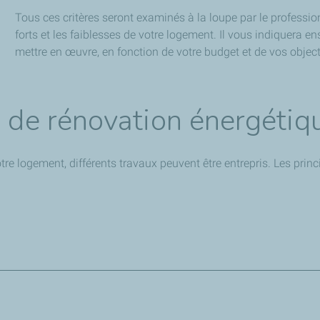
Tous ces critères seront examinés à la loupe par le professio
forts et les faiblesses de votre logement. Il vous indiquera 
mettre en œuvre, en fonction de votre budget et de vos object
x de rénovation énergétiq
otre logement, différents travaux peuvent être entrepris. Les prin
urs ou des fenêtres mal isolés entraînent une forte surconsommat
 par l’extérieur ou l’intérieur, en utilisant des matériaux synth