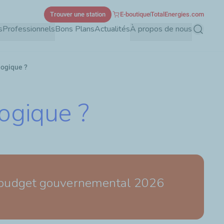
Trouver une station
E-boutique
TotalEnergies.com
s
Professionnels
Bons Plans
Actualités
À propos de nous
Recherch
ogique ?
ogique ?
un budget gouvernemental 2026