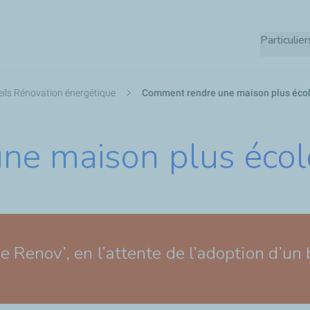
Aller
au
Particulier
contenu
principal
ils Rénovation énergétique
Comment rendre une maison plus écol
ne maison plus écol
e Renov’, en l’attente de l’adoption d’