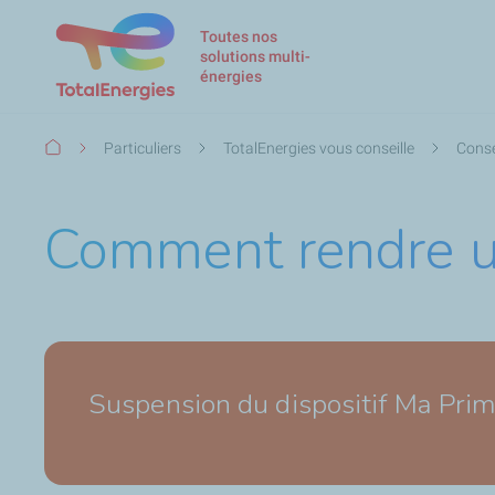
Toutes nos
solutions multi-
énergies
Fil
Particuliers
TotalEnergies vous conseille
Conse
d'Ariane
Comment rendre u
Suspension du dispositif Ma Prim