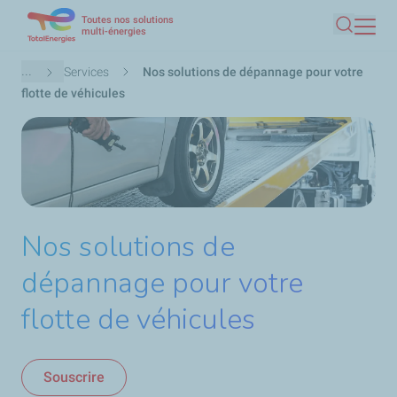
Toutes nos solutions
Aller
multi-énergies
Recherc
au
contenu
Fil
...
Services
Nos solutions de dépannage pour votre
principal
d'Ariane
flotte de véhicules
Nos solutions de
dépannage pour votre
flotte de véhicules
Souscrire