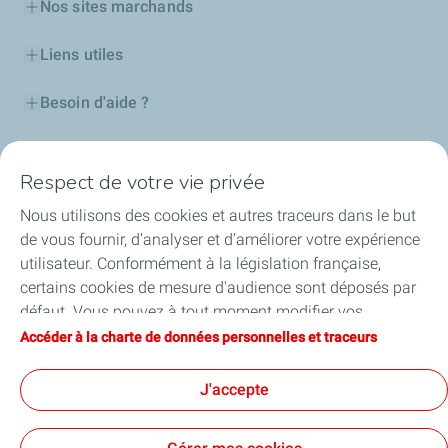
Nos sites marchands
Liens utiles
Besoin d'aide ?
Nos cartes
Respect de votre vie privée
Certificats d'économies d'énergie
Nous utilisons des cookies et autres traceurs dans le but
de vous fournir, d’analyser et d’améliorer votre expérience
Nos partenaires
utilisateur. Conformément à la législation française,
certains cookies de mesure d'audience sont déposés par
Collaborer avec TotalEnergies
défaut. Vous pouvez à tout moment modifier vos
paramètres de cookies en cliquant sur le bouton « Gérer
Accéder à la charte de données personnelles et traceurs
Accessibilité
mes cookies ». En cliquant sur le bouton « J’accepte »,
vous acceptez le dépôt de l’ensemble des cookies. Dans le
J'accepte
cas où vous cliquez sur « Je refuse », seuls les cookies
techniques nécessaires au bon fonctionnement du site
Conditions Générales d’Utilisation