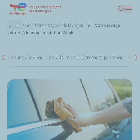
Toutes nos solutions
Aller
multi-énergies
Recherc
au
contenu
Fil
...
Nos différents types de lavages
Votre lavage
principal
d'Ariane
voiture à la main en station Wash
ves autour du lavage auto à la main ?
Comment prolonger le résul
Précédent
S