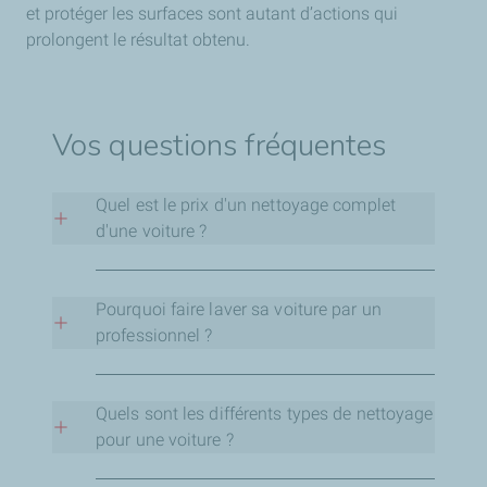
et protéger les surfaces sont autant d’actions qui
prolongent le résultat obtenu.
Vos questions fréquentes
Quel est le prix d'un nettoyage complet
d'une voiture ?
Le prix d’un nettoyage complet dépend du niveau
de prestation, de la taille du véhicule et des
Pourquoi faire laver sa voiture par un
options choisies. En station ou chez un
professionnel ?
professionnel, comptez généralement
entre 30 €
et 100 €
Faire appel à un professionnel permet d’obtenir
pour un nettoyage intérieur et extérieur.
Des prestations plus poussées, incluant le
un
résultat plus précis et homogène
Quels sont les différents types de nettoyage
, notamment
traitement des sièges ou un polissage, peuvent
sur les zones difficiles d’accès. Les équipes
pour une voiture ?
être proposées à un tarif plus élevé.
disposent de produits adaptés et d’équipements