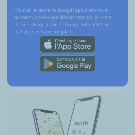
Trouvez le centre de lavage le plus proche, et
achetez votre lavage directement depuis votre
mobile. Jusqu’à 25€ de lavage auto offert en
rechargeant votre compte !