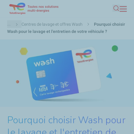
Toutes nos solutions
Aller
multi-énergies
Recherc
au
contenu
Fil
...
Centres de lavage et offres Wash
Pourquoi choisir
principal
d'Ariane
Wash pour le lavage et l'entretien de votre véhicule ?
Pourquoi choisir Wash pour
le lavage et l'entretien de