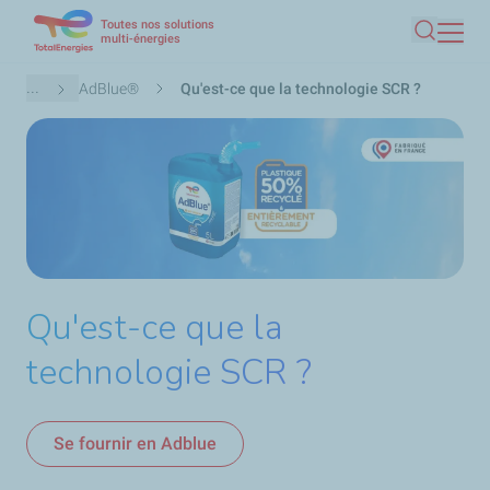
Toutes nos solutions
Aller
multi-énergies
Recherc
au
contenu
Fil
...
AdBlue®
Qu'est-ce que la technologie SCR ?
principal
d'Ariane
Qu'est-ce que la
technologie SCR ?
Se fournir en Adblue