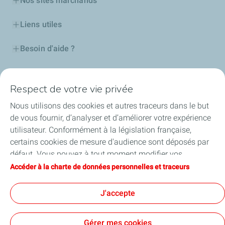
Nos sites marchands
Liens utiles
Besoin d'aide ?
Nos cartes
Respect de votre vie privée
Certificats d'économies d'énergie
Nous utilisons des cookies et autres traceurs dans le but
de vous fournir, d’analyser et d’améliorer votre expérience
Nos partenaires
utilisateur. Conformément à la législation française,
certains cookies de mesure d'audience sont déposés par
Collaborer avec TotalEnergies
défaut. Vous pouvez à tout moment modifier vos
paramètres de cookies en cliquant sur le bouton « Gérer
Accéder à la charte de données personnelles et traceurs
Accessibilité
mes cookies ». En cliquant sur le bouton « J’accepte »,
vous acceptez le dépôt de l’ensemble des cookies. Dans le
J'accepte
cas où vous cliquez sur « Je refuse », seuls les cookies
techniques nécessaires au bon fonctionnement du site
Conditions Générales d’Utilisation
Gérer mes cookies