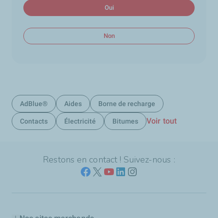
Oui
Non
AdBlue®
Aides
Borne de recharge
Voir tout
Contacts
Électricité
Bitumes
Restons en contact ! Suivez-nous :