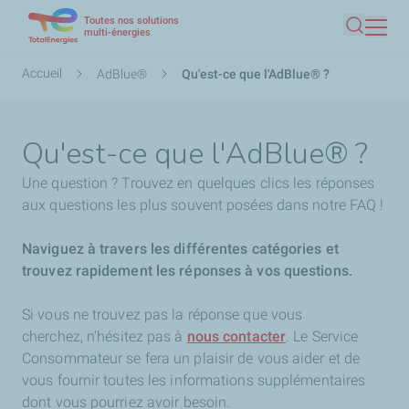
Toutes nos solutions
Aller
multi-énergies
Recherc
au
contenu
Fil
Accueil
AdBlue®
Qu'est-ce que l'AdBlue® ?
principal
d'Ariane
Qu'est-ce que l'AdBlue® ?
Une question ? Trouvez en quelques clics les réponses
aux questions les plus souvent posées dans notre FAQ !
Naviguez à travers les différentes catégories et
trouvez rapidement les réponses à vos questions.
Si vous ne trouvez pas la réponse que vous
cherchez,
n'hésitez pas à
nous contacter
. Le Service
Consommateur se fera un plaisir de vous aider et de
vous fournir toutes les informations supplémentaires
dont vous pourriez avoir besoin.