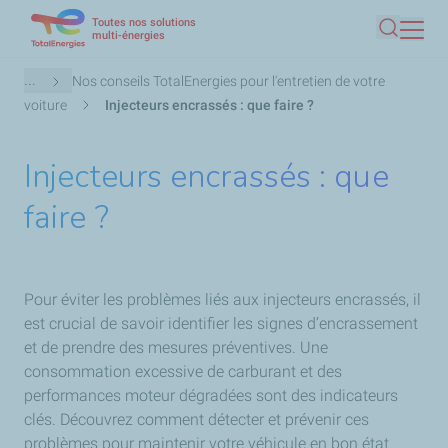
Toutes nos solutions
Aller
multi-énergies
Recherc
au
contenu
Fil
...
Nos conseils TotalEnergies pour l'entretien de votre
principal
d'Ariane
voiture
Injecteurs encrassés : que faire ?
Injecteurs encrassés : que
faire ?
Pour éviter les problèmes liés aux injecteurs encrassés, il
est crucial de savoir identifier les signes d’encrassement
et de prendre des mesures préventives. Une
consommation excessive de carburant et des
performances moteur dégradées sont des indicateurs
clés. Découvrez comment détecter et prévenir ces
problèmes pour maintenir votre véhicule en bon état.