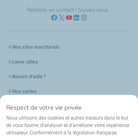
Restons en contact ! Suivez-nous :
Nos sites marchands
Liens utiles
Besoin d'aide ?
Nos cartes
Certificats d'économies d'énergie
Respect de votre vie privée
Nous utilisons des cookies et autres traceurs dans le but
Nos partenaires
de vous fournir, d’analyser et d’améliorer votre expérience
utilisateur. Conformément à la législation française,
Collaborer avec TotalEnergies