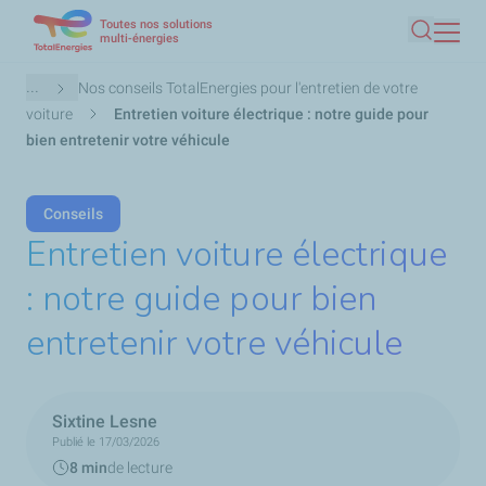
Toutes nos solutions
Aller
multi-énergies
Recherc
au
contenu
Fil
...
Nos conseils TotalEnergies pour l'entretien de votre
principal
d'Ariane
voiture
Entretien voiture électrique : notre guide pour
bien entretenir votre véhicule
Conseils
Entretien voiture électrique
: notre guide pour bien
entretenir votre véhicule
Sixtine Lesne
Publié le 17/03/2026
8 min
de lecture