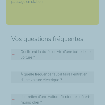
passage en station.
Vos questions fréquentes
Quelle est la durée de vie d'une batterie de
voiture ?
La durée de vie d’une batterie de voiture est
d’environ 4 à 5 ans. Cette durée peut être
À quelle fréquence faut-il faire l’entretien
impactée par votre utilisation du véhicule, des
d’une voiture électrique ?
périodes d’inactivité importantes, des trajets très
courts ou de forts changements de température.
La plupart des constructeurs recommandent une
révision environ tous les 30 000 kilomètres ou
L’entretien d’une voiture électrique coûte-t-il
tous les deux ans.
moins cher ?