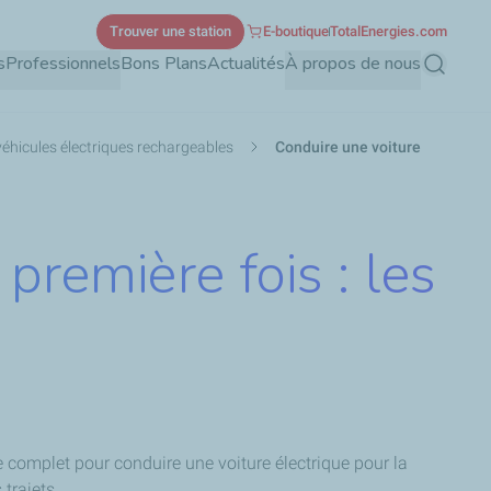
Trouver une station
E-boutique
TotalEnergies.com
s
Professionnels
Bons Plans
Actualités
À propos de nous
Recherch
véhicules électriques rechargeables
Conduire une voiture
première fois : les
e complet pour conduire une voiture électrique pour la
trajets.