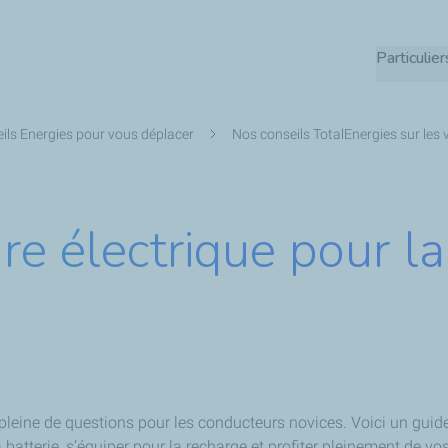
Aller
au
Particulier
contenu
principal
ils Energies pour vous déplacer
Nos conseils TotalEnergies sur les 
e électrique pour la 
, pleine de questions pour les conducteurs novices. Voici un guid
atterie, s’équiper pour la recharge et profiter pleinement de vos 