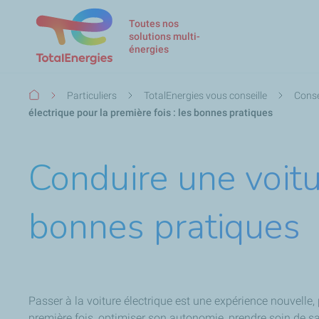
Toutes nos
solutions multi-
énergies
Fil
Particuliers
TotalEnergies vous conseille
Conse
d'Ariane
électrique pour la première fois : les bonnes pratiques
Conduire une voitur
bonnes pratiques
Passer à la voiture électrique est une expérience nouvelle
première fois, optimiser son autonomie, prendre soin de sa b