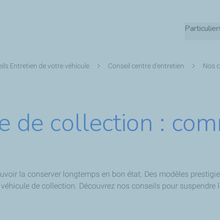
Aller
au
Particulier
contenu
principal
ils Entretien de votre véhicule
Conseil centre d'entretien
Nos c
re de collection : co
ouvoir la conserver longtemps en bon état. Des modèles prestigi
tre véhicule de collection. Découvrez nos conseils pour suspendre 