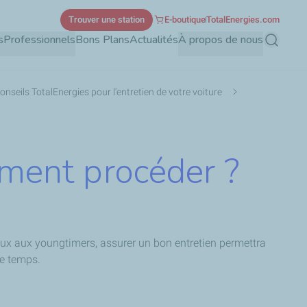
Trouver une station
E-boutique
TotalEnergies.com
s
Professionnels
Bons Plans
Actualités
À propos de nous
Recherch
onseils TotalEnergies pour l'entretien de votre voiture
mment procéder ?
eux aux youngtimers, assurer un bon entretien permettra
le temps.