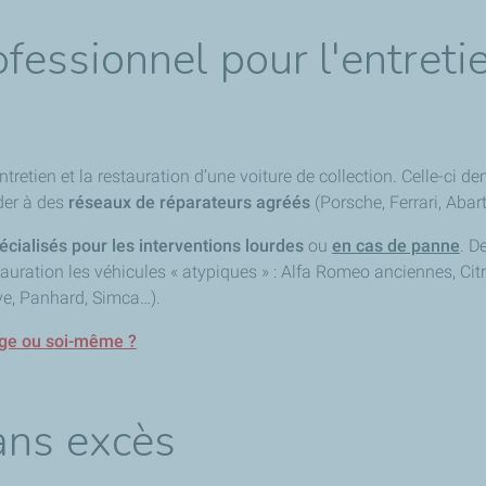
ofessionnel pour l'entreti
tretien et la restauration d’une voiture de collection. Celle-ci d
der à des
réseaux de réparateurs agréés
(Porsche, Ferrari, Abar
pécialisés pour les interventions lourdes
ou
en cas de panne
. D
estauration les véhicules « atypiques » : Alfa Romeo anciennes, C
e, Panhard, Simca…).
arage ou soi-même ?
ans excès