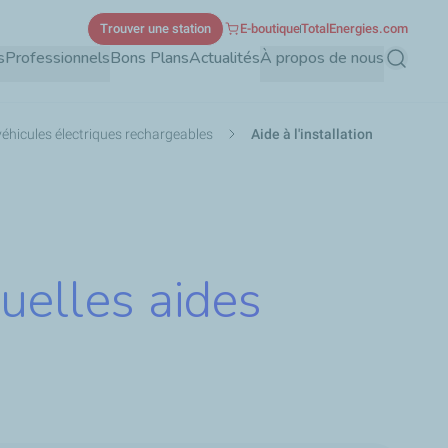
Trouver une station
E-boutique
TotalEnergies.com
s
Professionnels
Bons Plans
Actualités
À propos de nous
Recherch
véhicules électriques rechargeables
Aide à l'installation
quelles aides