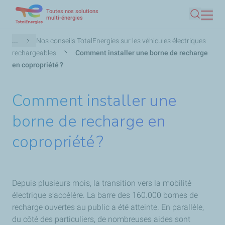
Toutes nos solutions
Aller
multi-énergies
Recherc
au
contenu
Fil
...
Nos conseils TotalEnergies sur les véhicules électriques
principal
d'Ariane
rechargeables
Comment installer une borne de recharge
en copropriété ?
Comment installer une
borne de recharge en
copropriété ?
Depuis plusieurs mois, la transition vers la mobilité
électrique s’accélère. La barre des 160.000 bornes de
recharge ouvertes au public a été atteinte. En parallèle,
du côté des particuliers, de nombreuses aides sont