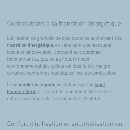
entretenue.
4. L'entretien
Contributions à la transition énergétique
Les étapes nécessaires pour garantir la sécurité et la
performance :
L’utilisation de granulés de bois participe activement à la
transition énergétique
, en valorisant une ressource
Vider les cendres :
Une fois par mois environ.
locale et renouvelable. Comparé aux systèmes
Ramonage :
Deux fois par an pour la sécurité.
fonctionnant au gaz ou au fioul, l’impact
Révision pro :
Un passage annuel par un
environnemental des pellets est plus faible, malgré
professionnel.
certaines contraintes logistiques liées au combustible.
5. Budget & aides
Les
chaudières à granulés
certifiées par le
label
Flamme Verte
procurent un rendement élevé et une
Le coût d'installation est estimé entre
10 000 € et 20 000
diffusion optimale de la chaleur dans l'habitat.
€
. Une illustration montre une femme jonglant avec des
bulles représentant les aides de l'État (MaPrimeRénov',
Éco-PTZ, CEE), précisant que ces aides peuvent couvrir
Confort d’utilisation et automatisation du
une très grosse partie du coût.