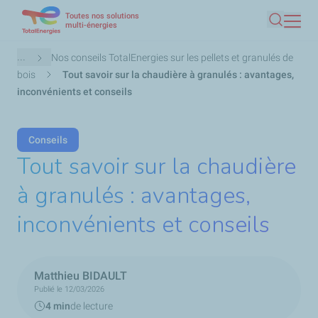
Toutes nos solutions
Aller
multi-énergies
Recherc
au
contenu
Fil
...
Nos conseils TotalEnergies sur les pellets et granulés de
principal
d'Ariane
bois
Tout savoir sur la chaudière à granulés : avantages,
inconvénients et conseils
Conseils
Tout savoir sur la chaudière
à granulés : avantages,
inconvénients et conseils
Matthieu BIDAULT
Publié le 12/03/2026
4 min
de lecture