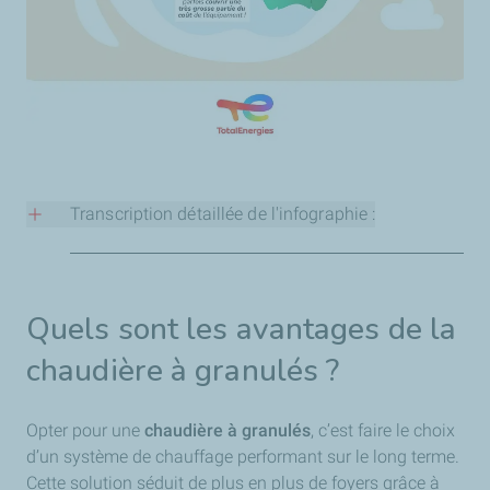
Transcription détaillée de l'infographie :
L'infographie est divisée en cinq sections principales :
1. Le concept
Quels sont les avantages de la
Elle souligne trois points forts :
chaudière à granulés ?
Énergie 100% bois :
Utilisation de résidus de scierie
Opter pour une
compressés.
chaudière à granulés
, c’est faire le choix
d’un système de chauffage performant sur le long terme.
Automatique :
Gestion autonome de l'allumage et de
Cette solution séduit de plus en plus de foyers grâce à
l'extinction.