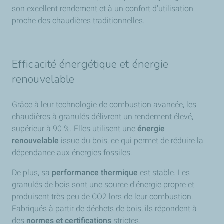
son excellent rendement et à un confort d’utilisation
Polyvalente :
Chauffe à la fois la maison et l'eau
proche des chaudières traditionnelles.
sanitaire.
2. Comment ça fonctionne ?
Efficacité énergétique et énergie
Un schéma circulaire illustre le processus technique :
renouvelable
Stockage :
Les granulés sont conservés dans un silo.
Transport :
Ils sont acheminés automatiquement par
Grâce à leur technologie de combustion avancée, les
une vis sans fin ou par aspiration.
chaudières à granulés délivrent un rendement élevé,
Combustion :
Une combustion pilotée assure une
supérieur à 90 %. Elles utilisent une
énergie
chaleur constante.
renouvelable
issue du bois, ce qui permet de réduire la
dépendance aux énergies fossiles.
3. Les chiffres clés
De plus, sa
performance thermique
est stable. Les
Trois statistiques majeures sont mises en avant :
granulés de bois sont une source d'énergie propre et
produisent très peu de CO2 lors de leur combustion.
90% de rendement :
Très peu de perte d'énergie.
Fabriqués à partir de déchets de bois, ils répondent à
15 ans :
Durée de vie moyenne d'une installation bien
des
normes et certifications
strictes.