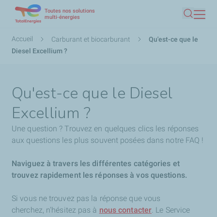
Toutes nos solutions
Aller
multi-énergies
Recherc
au
contenu
Fil
Accueil
Carburant et biocarburant
Qu'est-ce que le
principal
d'Ariane
Diesel Excellium ?
Qu'est-ce que le Diesel
Excellium ?
Une question ? Trouvez en quelques clics les réponses
aux questions les plus souvent posées dans notre FAQ !
Naviguez à travers les différentes catégories et
trouvez rapidement les réponses à vos questions.
Si vous ne trouvez pas la réponse que vous
cherchez,
n'hésitez pas à
nous contacter
. Le Service