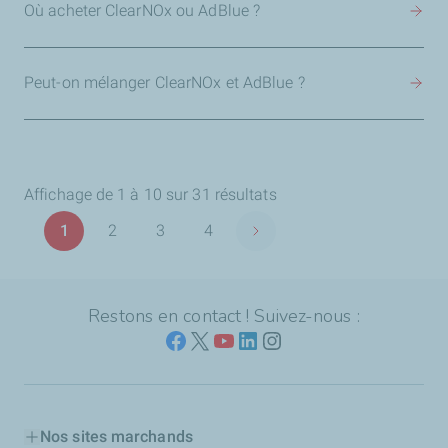
Où acheter ClearNOx ou AdBlue ?
Peut-on mélanger ClearNOx et AdBlue ?
Affichage de 1 à 10 sur 31 résultats
Pagination
1
2
3
4
Page suivante
Page
Page
Page
Page
Restons en contact ! Suivez-nous :
Nos sites marchands