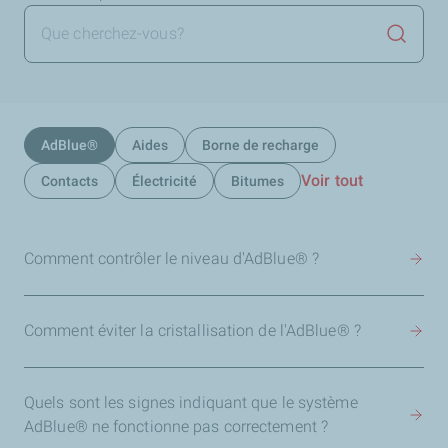
Lancer 
AdBlue®
Aides
Borne de recharge
Voir tout
Contacts
Électricité
Bitumes
Comment contrôler le niveau d'AdBlue® ?
Comment éviter la cristallisation de l'AdBlue® ?
Quels sont les signes indiquant que le système
AdBlue® ne fonctionne pas correctement ?