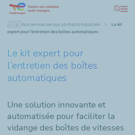
Toutes nos solutions
Aller
multi-énergies
Recherc
au
contenu
Fil
...
Nos services liés aux lubrifiants industriels
Le kit
principal
d'Ariane
expert pour l’entretien des boîtes automatiques
Le kit expert pour
l’entretien des boîtes
automatiques
Une solution innovante et
automatisée pour faciliter la
vidange des boîtes de vitesses