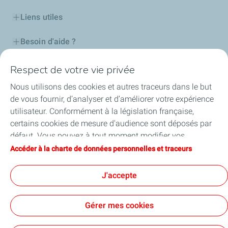
Liens utiles
Besoin d'aide ?
Nos cartes
Respect de votre vie privée
Nous utilisons des cookies et autres traceurs dans le but
Certificats d'économies d'énergie
de vous fournir, d’analyser et d’améliorer votre expérience
utilisateur. Conformément à la législation française,
Nos partenaires
certains cookies de mesure d'audience sont déposés par
défaut. Vous pouvez à tout moment modifier vos
Collaborer avec TotalEnergies
paramètres de cookies en cliquant sur le bouton « Gérer
Accéder à la charte de données personnelles et traceurs
mes cookies ». En cliquant sur le bouton « J’accepte »,
Accessibilité
vous acceptez le dépôt de l’ensemble des cookies. Dans le
J'accepte
cas où vous cliquez sur « Je refuse », seuls les cookies
techniques nécessaires au bon fonctionnement du site
Gérer mes cookies
seront utilisés. Pour plus d’informations, vous pouvez
Conditions Générales d’Utilisation
consulter la page « Charte de données personnelles et
Conditions Générales de Vente
Données personnelles