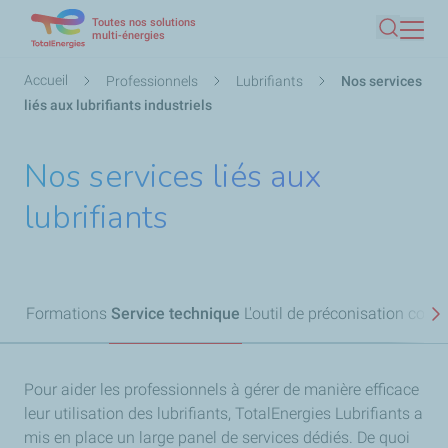
Toutes nos solutions
Aller
multi-énergies
Recherc
au
contenu
Fil
Accueil
Professionnels
Lubrifiants
Nos services
principal
d'Ariane
liés aux lubrifiants industriels
Nos services liés aux
lubrifiants
Formations
Service technique
L'outil de préconisation cons
S
Pour aider les professionnels à gérer de manière efficace
leur utilisation des lubrifiants, TotalEnergies Lubrifiants a
mis en place un large panel de services dédiés. De quoi