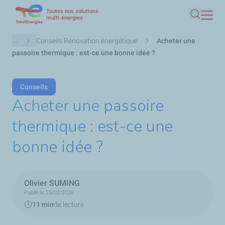
Toutes nos solutions
Aller
multi-énergies
Recherc
au
contenu
Fil
...
Conseils Rénovation énergétique
Acheter une
principal
d'Ariane
passoire thermique : est-ce une bonne idée ?
Conseils
Acheter une passoire
thermique : est-ce une
bonne idée ?
Olivier SUMING
Publié le 25/02/2026
11 min
de lecture