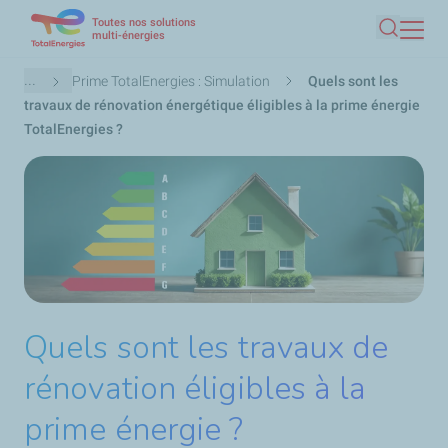
Toutes nos solutions
Aller
multi-énergies
Recherc
au
contenu
Fil
...
Prime TotalEnergies : Simulation
Quels sont les
principal
d'Ariane
travaux de rénovation énergétique éligibles à la prime énergie
TotalEnergies ?
Quels sont les travaux de
rénovation éligibles à la
prime énergie ?