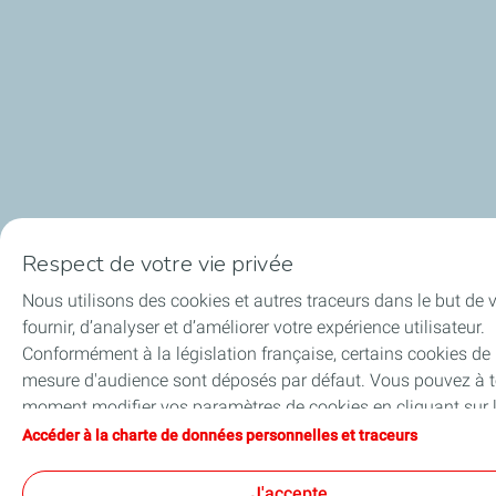
Respect de votre vie privée
Nous utilisons des cookies et autres traceurs dans le but de 
fournir, d’analyser et d’améliorer votre expérience utilisateur.
Conformément à la législation française, certains cookies de
mesure d'audience sont déposés par défaut. Vous pouvez à t
moment modifier vos paramètres de cookies en cliquant sur 
bouton « Gérer mes cookies ». En cliquant sur le bouton «
Accéder à la charte de données personnelles et traceurs
J’accepte », vous acceptez le dépôt de l’ensemble des cookie
Dans le cas où vous cliquez sur « Je refuse », seuls les cooki
J'accepte