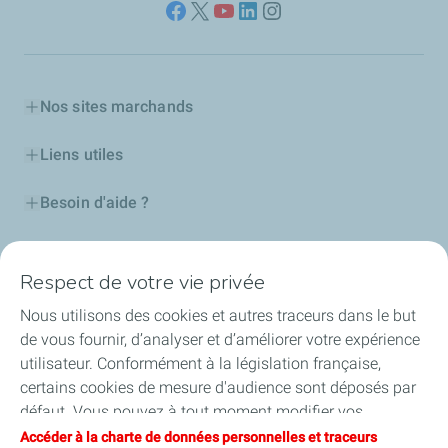
Nos sites marchands
Liens utiles
Besoin d'aide ?
Nos cartes
Respect de votre vie privée
Certificats d'économies d'énergie
Nous utilisons des cookies et autres traceurs dans le but
de vous fournir, d’analyser et d’améliorer votre expérience
Nos partenaires
utilisateur. Conformément à la législation française,
certains cookies de mesure d'audience sont déposés par
Collaborer avec TotalEnergies
défaut. Vous pouvez à tout moment modifier vos
paramètres de cookies en cliquant sur le bouton « Gérer
Accéder à la charte de données personnelles et traceurs
Accessibilité