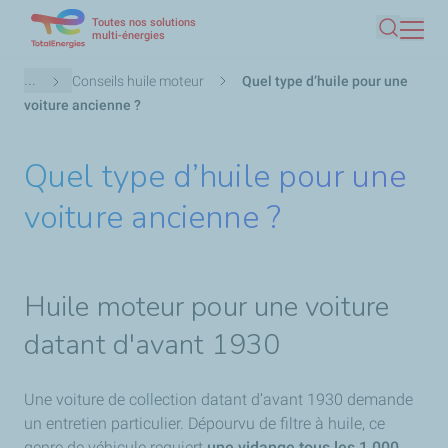
Toutes nos solutions
Aller
multi-énergies
Recherc
au
contenu
Fil
...
Conseils huile moteur
Quel type d’huile pour une
principal
d'Ariane
voiture ancienne ?
Quel type d’huile pour une
voiture ancienne ?
Huile moteur pour une voiture
datant d'avant 1930
Une voiture de collection datant d’avant 1930 demande
un entretien particulier. Dépourvu de filtre à huile, ce
genre de véhicule requiert
une vidange tous les 1 000