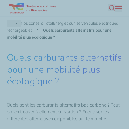
Toutes nos solutions
Aller
multi-énergies
Recherc
au
contenu
Fil
...
Nos conseils TotalEnergies sur les véhicules électriques
principal
d'Ariane
rechargeables
Quels carburants alternatifs pour une
mobilité plus écologique ?
Quels carburants alternatifs
pour une mobilité plus
écologique ?
Quels sont les carburants alternatifs bas carbone ? Peut-
on les trouver facilement en station ? Focus sur les
différentes alternatives disponibles sur le marché.