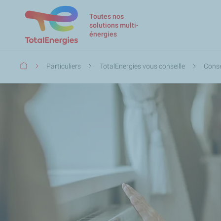
Toutes nos
solutions multi-
énergies
Fil
Particuliers
TotalEnergies vous conseille
Conse
d'Ariane