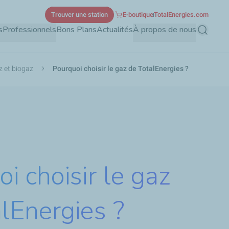
Trouver une station
E-boutique
TotalEnergies.com
s
Professionnels
Bons Plans
Actualités
À propos de nous
Recherch
z et biogaz
Pourquoi choisir le gaz de TotalEnergies ?
i choisir le gaz
lEnergies ?