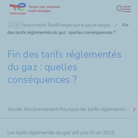
Toutes nos solutions
Aller
multi-énergies
Recherc
au
contenu
Fil
...
Nos conseils TotalEnergies sur le gaz et biogaz
Fin
principal
d'Ariane
des tarifs réglementés du gaz : quelles conséquences ?
Fin des tarifs réglementés
du gaz : quelles
conséquences ?
Ancien fonctionnement
Pourquoi les tarifs réglementés du gaz
S
Les tarifs réglementés du gaz ont pris fin en 2023,