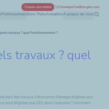
Trouver une station
E-boutique
TotalEnergies.com
s
Professionnels
Bons Plans
Actualités
À propos de nous
Recherch
: quels travaux ? quel fonctionnement ?
els travaux ? quel
 réalisant des travaux d’économie d’énergie éligibles aux
vaux sont éligibles aux CEE dans l’industrie ? Comment