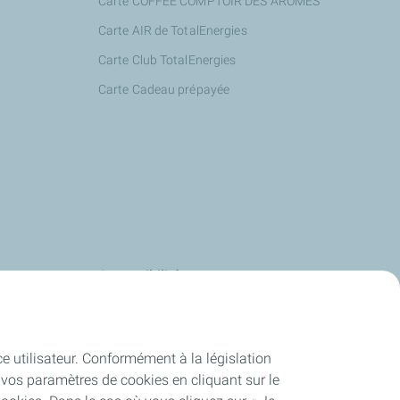
Carte COFFEE COMPTOIR DES ARÔMES
Carte AIR de TotalEnergies
Carte Club TotalEnergies
Carte Cadeau prépayée
s
Accessibilité
us
Deafi
Energies
Justbip
ce utilisateur. Conformément à la législation
-service
vos paramètres de cookies en cliquant sur le