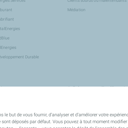
ergies Services
Clients sourds ou malentendants
rburant
Médiation
ubrifiant
otalEnergies
AdBlue
lEnergies
éveloppement Durable
ires
Collaborer avec TotalEnergie
Innover avec nous : StationT&Vo
Devenir partenaire Wash de Total
s le but de vous fournir, d’analyser et d’améliorer votre expérien
Devenir propriétaire d'une station
e sont déposés par défaut. Vous pouvez à tout moment modifier 