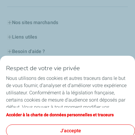
Nos sites marchands
Liens utiles
Besoin d'aide ?
Nos cartes
Respect de votre vie privée
Nous utilisons des cookies et autres traceurs dans le but
Certificats d'économies d'énergie
de vous fournir, d’analyser et d’améliorer votre expérience
utilisateur. Conformément à la législation française,
Nos partenaires
certains cookies de mesure d'audience sont déposés par
défaut. Vous pouvez à tout moment modifier vos
Collaborer avec TotalEnergies
paramètres de cookies en cliquant sur le bouton « Gérer
Accéder à la charte de données personnelles et traceurs
mes cookies ». En cliquant sur le bouton « J’accepte »,
Accessibilité
vous acceptez le dépôt de l’ensemble des cookies. Dans le
J'accepte