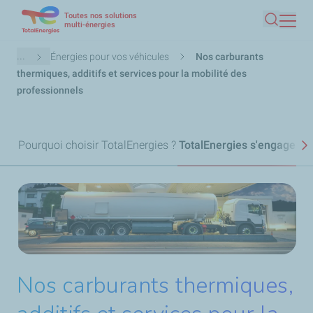
Toutes nos solutions
Aller
multi-énergies
Recherc
au
contenu
Fil
...
Énergies pour vos véhicules
Nos carburants
principal
d'Ariane
thermiques, additifs et services pour la mobilité des
professionnels
Pourquoi choisir TotalEnergies ?
TotalEnergies s'engage
No
S
Nos carburants thermiques,