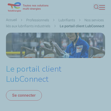
Toutes nos solutions
Aller
multi-énergies
Recherc
au
contenu
Fil
Accueil
Professionnels
Lubrifiants
Nos services
principal
d'Ariane
liés aux lubrifiants industriels
Le portail client LubConnect
Le portail client
LubConnect
Se connecter