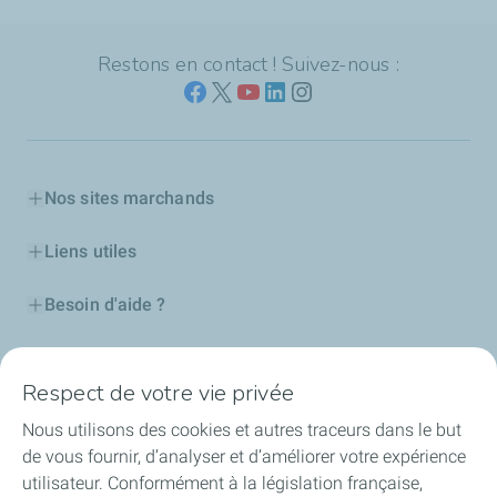
Restons en contact ! Suivez-nous :
Nos sites marchands
Liens utiles
Besoin d'aide ?
Nos cartes
Respect de votre vie privée
Certificats d'économies d'énergie
Nous utilisons des cookies et autres traceurs dans le but
de vous fournir, d’analyser et d’améliorer votre expérience
Nos partenaires
utilisateur. Conformément à la législation française,