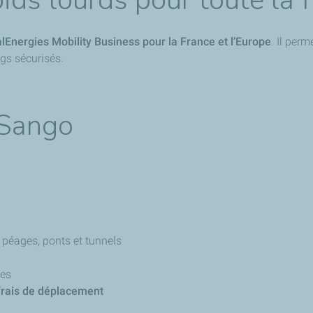
ds lourds pour toute la 
lEnergies Mobility Business pour la France et l’Europe
. Il per
ngs sécurisés.
SSango
 péages, ponts et tunnels
ies
s frais de déplacement