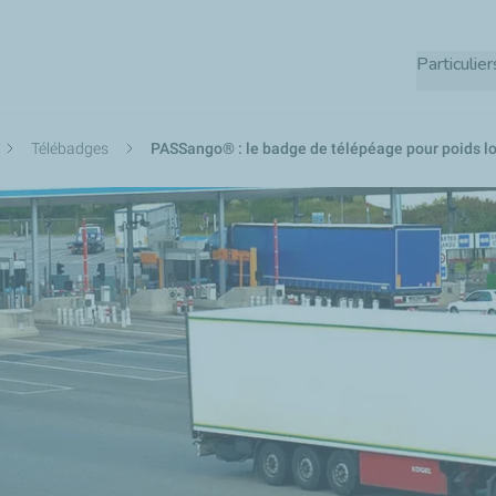
Aller
au
Particulier
contenu
principal
Télébadges
PASSango® : le badge de télépéage pour poids l