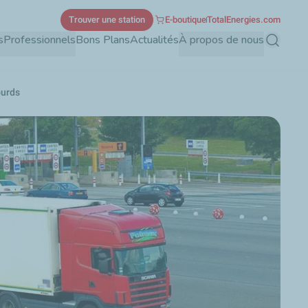
Trouver une station
E-boutique
TotalEnergies.com
s
Professionnels
Bons Plans
Actualités
À propos de nous
Recherch
ourds