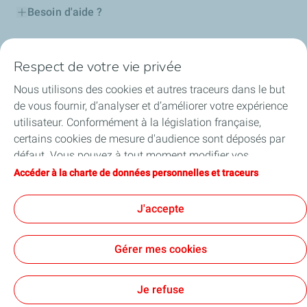
Besoin d'aide ?
Nos cartes
Respect de votre vie privée
Certificats d'économies d'énergie
Nous utilisons des cookies et autres traceurs dans le but
de vous fournir, d’analyser et d’améliorer votre expérience
Nos partenaires
utilisateur. Conformément à la législation française,
certains cookies de mesure d'audience sont déposés par
Collaborer avec TotalEnergies
défaut. Vous pouvez à tout moment modifier vos
paramètres de cookies en cliquant sur le bouton « Gérer
Accéder à la charte de données personnelles et traceurs
Accessibilité
mes cookies ». En cliquant sur le bouton « J’accepte »,
vous acceptez le dépôt de l’ensemble des cookies. Dans le
J'accepte
cas où vous cliquez sur « Je refuse », seuls les cookies
techniques nécessaires au bon fonctionnement du site
Conditions Générales d’Utilisation
Gérer mes cookies
seront utilisés. Pour plus d’informations, vous pouvez
Conditions Générales de Vente
Données personnelles
consulter la page « Charte de données personnelles et
Plan du site
Publications légales
Tous nos sites
Accessibilité : Partiellement conforme
Cookies
traceurs ».
Je refuse