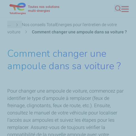
Toutes nos solutions
Aller
multi-énergies
Recherc
au
contenu
Fil
...
Nos conseils TotalEnergies pour l'entretien de votre
principal
d'Ariane
voiture
Comment changer une ampoule dans sa voiture ?
Comment changer une
ampoule dans sa voiture ?
Pour changer une ampoule de voiture, commencez par
identifier le type d'ampoule à remplacer (feux de
freinage, clignotants, feux de route, etc.). Ensuite,
consultez le manuel de votre véhicule pour localiser
l'accès aux ampoules et suivez les étapes pour les
remplacer. Assurez-vous de toujours vérifier la
compatibilité de la nouvelle ampoule avec votre