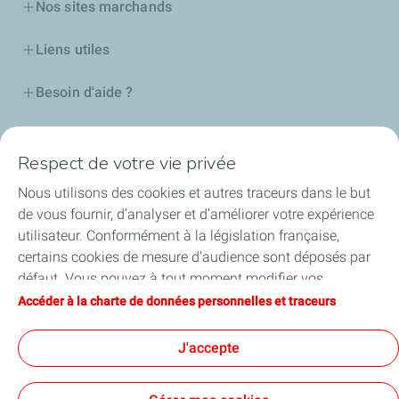
Nos sites marchands
Liens utiles
Besoin d'aide ?
Nos cartes
Respect de votre vie privée
Certificats d'économies d'énergie
Nous utilisons des cookies et autres traceurs dans le but
de vous fournir, d’analyser et d’améliorer votre expérience
Nos partenaires
utilisateur. Conformément à la législation française,
certains cookies de mesure d'audience sont déposés par
Collaborer avec TotalEnergies
défaut. Vous pouvez à tout moment modifier vos
paramètres de cookies en cliquant sur le bouton « Gérer
Accéder à la charte de données personnelles et traceurs
Accessibilité
mes cookies ». En cliquant sur le bouton « J’accepte »,
vous acceptez le dépôt de l’ensemble des cookies. Dans le
J'accepte
cas où vous cliquez sur « Je refuse », seuls les cookies
techniques nécessaires au bon fonctionnement du site
Conditions Générales d’Utilisation