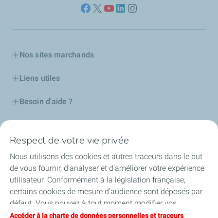
Nos sites marchands
Liens utiles
Besoin d'aide ?
Nos cartes
Respect de votre vie privée
Certificats d'économies d'énergie
Nous utilisons des cookies et autres traceurs dans le but
de vous fournir, d’analyser et d’améliorer votre expérience
Nos partenaires
utilisateur. Conformément à la législation française,
certains cookies de mesure d'audience sont déposés par
Collaborer avec TotalEnergies
défaut. Vous pouvez à tout moment modifier vos
paramètres de cookies en cliquant sur le bouton « Gérer
Accéder à la charte de données personnelles et traceurs