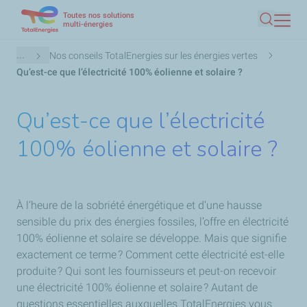
Toutes nos solutions
Aller
multi-énergies
Recherc
au
contenu
Fil
...
Nos conseils TotalEnergies sur les énergies vertes
principal
d'Ariane
Qu’est-ce que l’électricité 100% éolienne et solaire ?
Qu’est-ce que l’électricité
100% éolienne et solaire ?
À l’heure de la sobriété énergétique et d’une hausse
sensible du prix des énergies fossiles, l’offre en électricité
100% éolienne et solaire se développe. Mais que signifie
exactement ce terme ? Comment cette électricité est-elle
produite ? Qui sont les fournisseurs et peut-on recevoir
une électricité 100% éolienne et solaire ? Autant de
questions essentielles auxquelles TotalEnergies vous