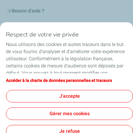
Besoin d'aide ?
Nos cartes
Respect de votre vie privée
Certificats d'économies d'énergie
Nous utilisons des cookies et autres traceurs dans le but
de vous fournir, d’analyser et d’améliorer votre expérience
Nos partenaires
utilisateur. Conformément à la législation française,
certains cookies de mesure d'audience sont déposés par
Collaborer avec TotalEnergies
défaut. Vous pouvez à tout moment modifier vos
paramètres de cookies en cliquant sur le bouton « Gérer
Accéder à la charte de données personnelles et traceurs
Accessibilité
mes cookies ». En cliquant sur le bouton « J’accepte »,
vous acceptez le dépôt de l’ensemble des cookies. Dans le
J'accepte
cas où vous cliquez sur « Je refuse », seuls les cookies
techniques nécessaires au bon fonctionnement du site
Conditions Générales d’Utilisation
Gérer mes cookies
seront utilisés. Pour plus d’informations, vous pouvez
Conditions Générales de Vente
Données personnelles
consulter la page « Charte de données personnelles et
Plan du site
Publications légales
Tous nos sites
Accessibilité : Partiellement conforme
Cookies
traceurs ».
Je refuse