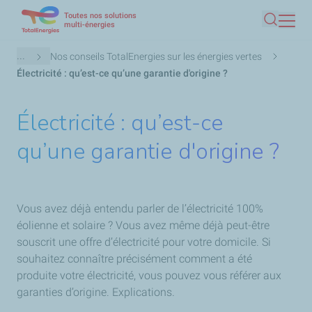
Toutes nos solutions
Aller
multi-énergies
Recherc
au
contenu
Fil
...
Nos conseils TotalEnergies sur les énergies vertes
principal
d'Ariane
Électricité : qu’est-ce qu’une garantie d'origine ?
Électricité : qu’est-ce
qu’une garantie d'origine ?
Vous avez déjà entendu parler de l’électricité 100%
éolienne et solaire ? Vous avez même déjà peut-être
souscrit une offre d’électricité pour votre domicile. Si
souhaitez connaître précisément comment a été
produite votre électricité, vous pouvez vous référer aux
garanties d’origine. Explications.