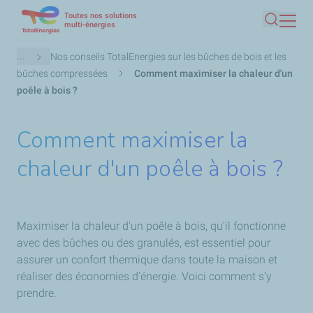
Toutes nos solutions
Aller
multi-énergies
Recherc
au
contenu
Fil
...
Nos conseils TotalEnergies sur les bûches de bois et les
principal
d'Ariane
bûches compressées
Comment maximiser la chaleur d'un
poêle à bois ?
Comment maximiser la
chaleur d'un poêle à bois ?
Maximiser la chaleur d'un poêle à bois, qu'il fonctionne
avec des bûches ou des granulés, est essentiel pour
assurer un confort thermique dans toute la maison et
réaliser des économies d'énergie. Voici comment s’y
prendre.