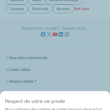
AdBlue®
Aides
Borne de recharge
Voir tout
Contacts
Électricité
Bitumes
Restons en contact ! Suivez-nous :
Nos sites marchands
Liens utiles
Besoin d'aide ?
Nos cartes
Respect de votre vie privée
Certificats d'économies d'énergie
Nous utilisons des cookies et autres traceurs dans le but