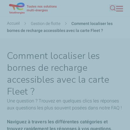
Toutes nos solutions
Aller
multi-énergies
Recherc
au
contenu
Fil
Accueil
Gestion de flotte
Comment localiser les
principal
d'Ariane
bornes de recharge accessibles avec la carte Fleet ?
Comment localiser les
bornes de recharge
accessibles avec la carte
Fleet ?
Une question ? Trouvez en quelques clics les réponses
aux questions les plus souvent posées dans notre FAQ !
Naviguez à travers les différentes catégories et
trouvez rapidement les réponses à vos questions.