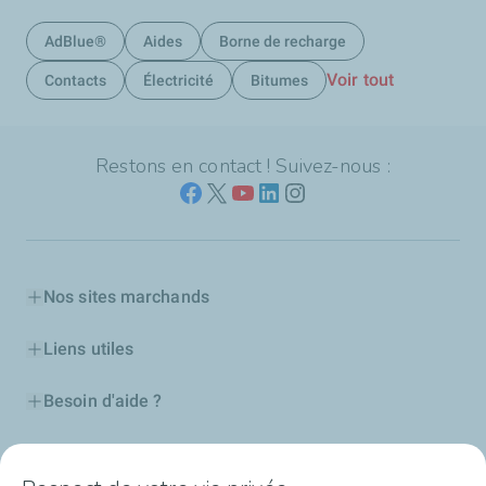
AdBlue®
Aides
Borne de recharge
Voir tout
Contacts
Électricité
Bitumes
Restons en contact ! Suivez-nous :
Nos sites marchands
Liens utiles
Besoin d'aide ?
Nos cartes