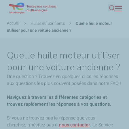
Toutes nos solutions
Aller
multi-énergies
Recherc
au
contenu
Fil
Accueil
Huiles et lubrifiants
Quelle huile moteur
principal
d'Ariane
utiliser pour une voiture ancienne ?
Quelle huile moteur utiliser
pour une voiture ancienne ?
Une question ? Trouvez en quelques clics les réponses
aux questions les plus souvent posées dans notre FAQ !
Naviguez à travers les différentes catégories et
trouvez rapidement les réponses à vos questions.
Si vous ne trouvez pas la réponse que vous
cherchez,
n'hésitez pas à
nous contacter
. Le Service