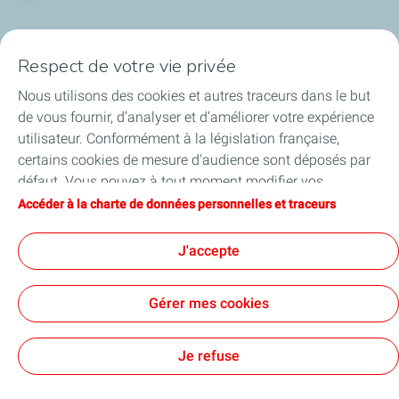
Nos cartes
Respect de votre vie privée
Certificats d'économies d'énergie
Nous utilisons des cookies et autres traceurs dans le but
de vous fournir, d’analyser et d’améliorer votre expérience
Nos partenaires
utilisateur. Conformément à la législation française,
certains cookies de mesure d'audience sont déposés par
Collaborer avec TotalEnergies
défaut. Vous pouvez à tout moment modifier vos
paramètres de cookies en cliquant sur le bouton « Gérer
Accéder à la charte de données personnelles et traceurs
Accessibilité
mes cookies ». En cliquant sur le bouton « J’accepte »,
vous acceptez le dépôt de l’ensemble des cookies. Dans le
J'accepte
cas où vous cliquez sur « Je refuse », seuls les cookies
techniques nécessaires au bon fonctionnement du site
Conditions Générales d’Utilisation
Gérer mes cookies
seront utilisés. Pour plus d’informations, vous pouvez
Conditions Générales de Vente
Données personnelles
consulter la page « Charte de données personnelles et
Plan du site
Publications légales
Tous nos sites
Accessibilité : Partiellement conforme
Cookies
traceurs ».
Je refuse
TotalEnergies 2026