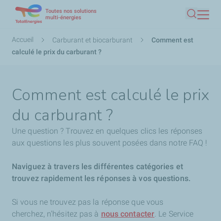
Toutes nos solutions
Aller
multi-énergies
Recherc
au
contenu
Fil
Accueil
Carburant et biocarburant
Comment est
principal
d'Ariane
calculé le prix du carburant ?
Comment est calculé le prix
du carburant ?
Une question ? Trouvez en quelques clics les réponses
aux questions les plus souvent posées dans notre FAQ !
Naviguez à travers les différentes catégories et
trouvez rapidement les réponses à vos questions.
Si vous ne trouvez pas la réponse que vous
cherchez,
n'hésitez pas à
nous contacter
. Le Service