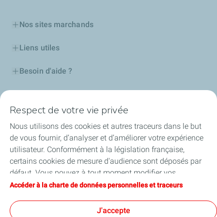
Nos sites marchands
Liens utiles
Besoin d'aide ?
Nos cartes
Respect de votre vie privée
Certificats d'économies d'énergie
Nous utilisons des cookies et autres traceurs dans le but
de vous fournir, d’analyser et d’améliorer votre expérience
Nos partenaires
utilisateur. Conformément à la législation française,
certains cookies de mesure d'audience sont déposés par
Collaborer avec TotalEnergies
défaut. Vous pouvez à tout moment modifier vos
paramètres de cookies en cliquant sur le bouton « Gérer
Accéder à la charte de données personnelles et traceurs
Accessibilité
mes cookies ». En cliquant sur le bouton « J’accepte »,
vous acceptez le dépôt de l’ensemble des cookies. Dans le
J'accepte