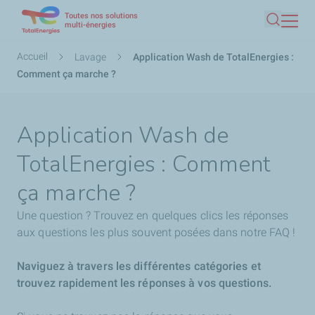
Toutes nos solutions
Aller
multi-énergies
Recherc
au
contenu
Fil
Accueil
Lavage
Application Wash de TotalEnergies :
principal
d'Ariane
Comment ça marche ?
Application Wash de
TotalEnergies : Comment
ça marche ?
Une question ? Trouvez en quelques clics les réponses
aux questions les plus souvent posées dans notre FAQ !
Naviguez à travers les différentes catégories et
trouvez rapidement les réponses à vos questions.