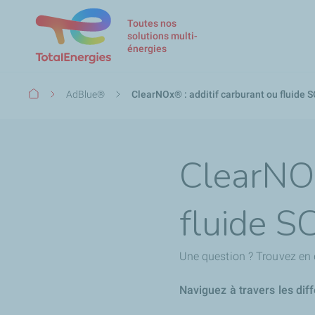
Toutes nos
solutions multi-
énergies
Fil
AdBlue®
ClearNOx® : additif carburant ou fluide S
d'Ariane
ClearNOx
fluide S
Une question ? Trouvez en 
Naviguez à travers les dif