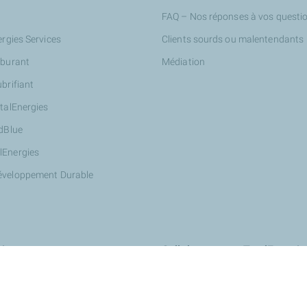
FAQ – Nos réponses à vos questi
ergies Services
Clients sourds ou malentendants
rburant
Médiation
ubrifiant
otalEnergies
AdBlue
lEnergies
éveloppement Durable
ires
Collaborer avec TotalEnergie
Innover avec nous : StationT&Vo
Devenir partenaire Wash de Total