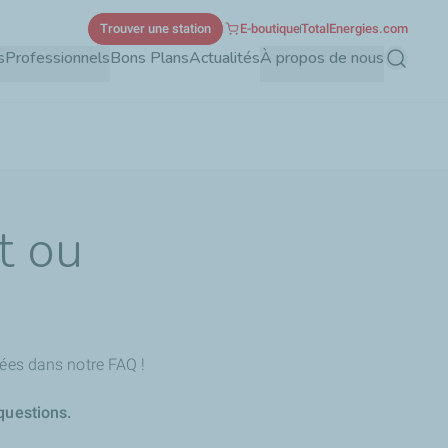
Trouver une station
E-boutique
TotalEnergies.com
s
Professionnels
Bons Plans
Actualités
À propos de nous
Recherch
t ou
ées dans notre FAQ !
questions.