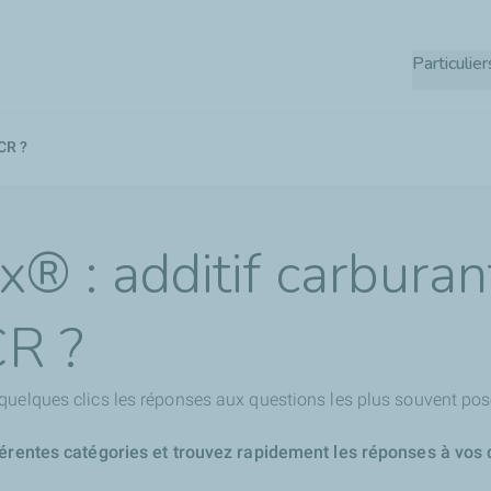
Aller
au
Particulier
contenu
principal
CR ?
® : additif carburan
CR ?
quelques clics les réponses aux questions les plus souvent pos
férentes catégories et trouvez rapidement les réponses à vos 