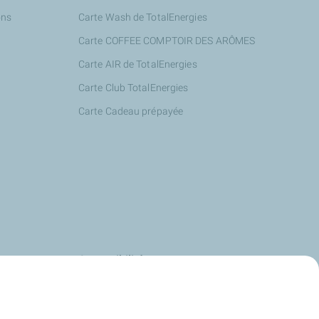
ons
Carte Wash de TotalEnergies
Carte COFFEE COMPTOIR DES ARÔMES
Carte AIR de TotalEnergies
Carte Club TotalEnergies
Carte Cadeau prépayée
s
Accessibilité
us
Deafi
Energies
Justbip