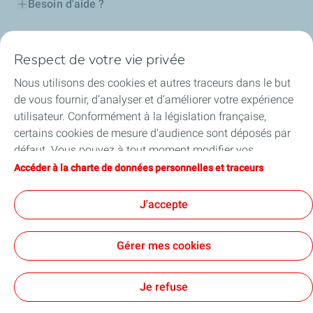
Besoin d'aide ?
Nos cartes
Respect de votre vie privée
Certificats d'économies d'énergie
Nous utilisons des cookies et autres traceurs dans le but
de vous fournir, d’analyser et d’améliorer votre expérience
Nos partenaires
utilisateur. Conformément à la législation française,
certains cookies de mesure d'audience sont déposés par
Collaborer avec TotalEnergies
défaut. Vous pouvez à tout moment modifier vos
paramètres de cookies en cliquant sur le bouton « Gérer
Accéder à la charte de données personnelles et traceurs
Accessibilité
mes cookies ». En cliquant sur le bouton « J’accepte »,
vous acceptez le dépôt de l’ensemble des cookies. Dans le
J'accepte
cas où vous cliquez sur « Je refuse », seuls les cookies
techniques nécessaires au bon fonctionnement du site
Conditions Générales d’Utilisation
Gérer mes cookies
seront utilisés. Pour plus d’informations, vous pouvez
Conditions Générales de Vente
Données personnelles
consulter la page « Charte de données personnelles et
Plan du site
Publications légales
Tous nos sites
Accessibilité : Partiellement conforme
Cookies
traceurs ».
Je refuse
TotalEnergies 2026