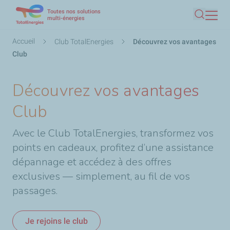
Toutes nos solutions
Aller
multi-énergies
Recherc
au
contenu
Fil
Accueil
Club TotalEnergies
Découvrez vos avantages
principal
d'Ariane
Club
Découvrez vos avantages
Club
Avec le Club TotalEnergies, transformez vos
points en cadeaux, profitez d’une assistance
dépannage et accédez à des offres
exclusives — simplement, au fil de vos
passages.
Je rejoins le club