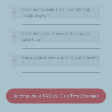
Comment accéder à mon compte Club
TotalEnergies ?
Pour accéder à votre compte Club, il vous suffit
de vous connecter à l'application Services -
Comment cumuler des points avec ma
TotalEnergies (avec la même adresse email que
carte Club ?
celle de votre compte CluB) et de vous rendre
dans l'onglet "Fidélité".
Que puis‑je obtenir avec mes points fidélité
Me connecter à mon espace Club
?
Vous pouvez échanger vos points contre un large
choix de cadeaux : recharges café à la marque
Comptoir des Arômes, des e-recharges lavage à
la marque Wash, ou des crédits fidélité à
Je consulte la FAQ du Club TotalEnergies
dépenser en boutique ou carburant.
Vos cadeaux disponibles sont consultables sur
votre compte fidélité sur l’application Services –