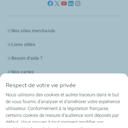
Nos sites marchands
Liens utiles
Besoin d'aide ?
Nos cartes
Respect de votre vie privée
Certificats d'économies d'énergie
Nous utilisons des cookies et autres traceurs dans le but
Nos partenaires
de vous fournir, d’analyser et d’améliorer votre expérience
utilisateur. Conformément à la législation française,
Collaborer avec TotalEnergies
certains cookies de mesure d'audience sont déposés par
défaut. Vous pouvez à tout moment modifier vos
Accessibilité