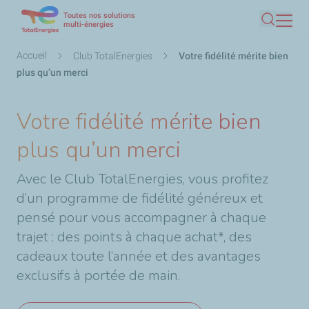
Toutes nos solutions
Aller
multi-énergies
Recherc
au
contenu
Fil
Accueil
Club TotalEnergies
Votre fidélité mérite bien
principal
d'Ariane
plus qu’un merci
Votre fidélité mérite bien
plus qu’un merci
Avec le Club TotalEnergies, vous profitez
d’un programme de fidélité généreux et
pensé pour vous accompagner à chaque
trajet : des points à chaque achat*, des
cadeaux toute l’année et des avantages
exclusifs à portée de main.