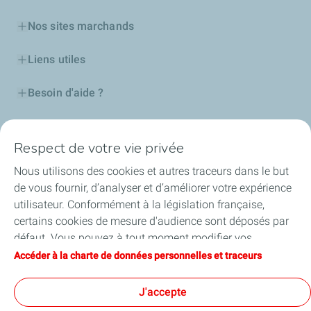
Nos sites marchands
Liens utiles
Besoin d'aide ?
Nos cartes
Respect de votre vie privée
Certificats d'économies d'énergie
Nous utilisons des cookies et autres traceurs dans le but
de vous fournir, d’analyser et d’améliorer votre expérience
Nos partenaires
utilisateur. Conformément à la législation française,
certains cookies de mesure d'audience sont déposés par
Collaborer avec TotalEnergies
défaut. Vous pouvez à tout moment modifier vos
paramètres de cookies en cliquant sur le bouton « Gérer
Accéder à la charte de données personnelles et traceurs
Accessibilité
mes cookies ». En cliquant sur le bouton « J’accepte »,
vous acceptez le dépôt de l’ensemble des cookies. Dans le
J'accepte
cas où vous cliquez sur « Je refuse », seuls les cookies