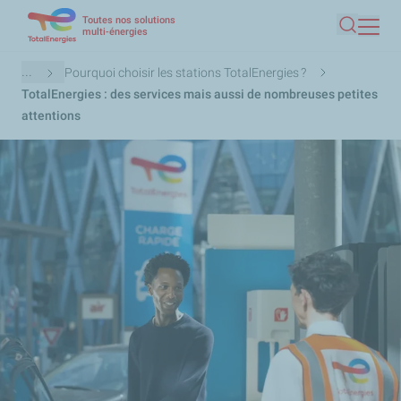
Toutes nos solutions
Aller
multi-énergies
Recherc
au
contenu
Fil
...
Pourquoi choisir les stations TotalEnergies ?
principal
d'Ariane
TotalEnergies : des services mais aussi de nombreuses petites
attentions