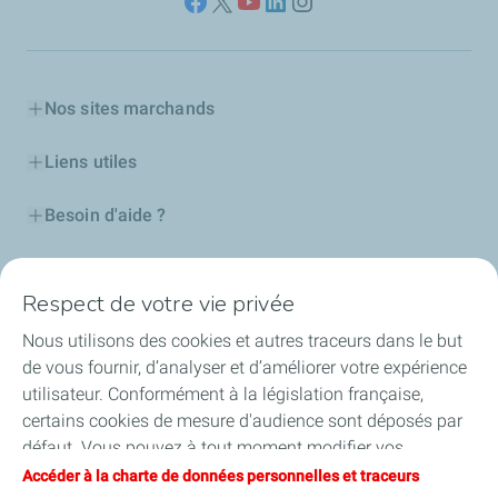
Nos sites marchands
Liens utiles
Besoin d'aide ?
Nos cartes
Respect de votre vie privée
Certificats d'économies d'énergie
Nous utilisons des cookies et autres traceurs dans le but
de vous fournir, d’analyser et d’améliorer votre expérience
Nos partenaires
utilisateur. Conformément à la législation française,
certains cookies de mesure d'audience sont déposés par
Collaborer avec TotalEnergies
défaut. Vous pouvez à tout moment modifier vos
paramètres de cookies en cliquant sur le bouton « Gérer
Accéder à la charte de données personnelles et traceurs
Accessibilité