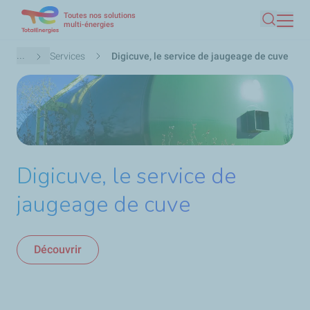
Toutes nos solutions
Aller
multi-énergies
Recherc
au
contenu
Fil
...
Services
Digicuve, le service de jaugeage de cuve
principal
d'Ariane
Digicuve, le service de
jaugeage de cuve
Découvrir