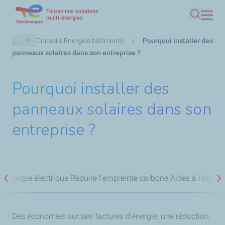
Toutes nos solutions
Aller
multi-énergies
Recherc
au
contenu
Fil
...
Conseils Énergies bâtiments
Pourquoi installer des
principal
d'Ariane
panneaux solaires dans son entreprise ?
Pourquoi installer des
panneaux solaires dans son
entreprise ?
 l’énergie électrique
Réduire l’empreinte carbone
Aides à l’insta
Précédent
S
Des économies sur ses factures d’énergie, une réduction