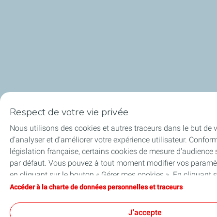
Respect de votre vie privée
Nous utilisons des cookies et autres traceurs dans le but de v
d’analyser et d’améliorer votre expérience utilisateur. Confo
législation française, certains cookies de mesure d'audience
par défaut. Vous pouvez à tout moment modifier vos paramè
en cliquant sur le bouton « Gérer mes cookies ». En cliquant s
J’accepte », vous acceptez le dépôt de l’ensemble des cookie
Accéder à la charte de données personnelles et traceurs
où vous cliquez sur « Je refuse », seuls les cookies techniqu
au bon fonctionnement du site seront utilisés. Pour plus d’in
J'accepte